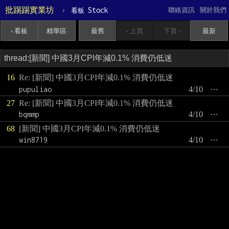
批踢踢實業坊
›
Stock
聯絡資訊
關於我們
看板
‹ 看板
精華區
最舊
‹ 上頁
下頁 ›
最新
16
Re: [新聞] 中國3月CPI年減0.1% 消費仍低迷
pupuliao
4/10
⋯
27
Re: [新聞] 中國3月CPI年減0.1% 消費仍低迷
bqmmp
4/10
⋯
68
[新聞] 中國3月CPI年減0.1% 消費仍低迷
win8719
4/10
⋯