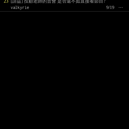
23
[請益] 投顧老師的普會 是否還不如直接看節目?
valkyrie
9/19
⋯