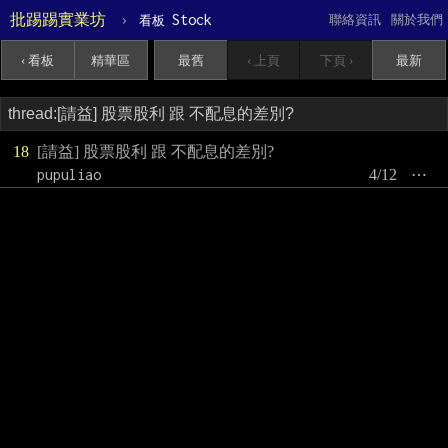
批踢踢實業坊
›
Stock
聯絡資訊
關於我們
看板
‹ 看板
精華區
最舊
‹ 上頁
下頁 ›
最新
18
[請益] 股票股利 跟 不配息的差別?
pupuliao
4/12
⋯