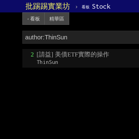
批踢踢實業坊
›
Stock
看板
‹ 看板
精華區
2
[請益] 美債ETF實際的操作
ThinSun