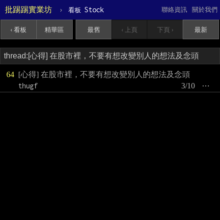
批踢踢實業坊
›
Stock
聯絡資訊
關於我們
看板
‹ 看板
精華區
最舊
‹ 上頁
下頁 ›
最新
64
[心得] 在股市裡，不要有想改變別人的想法及念頭
thugf
3/10
⋯