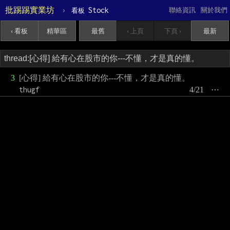
批踢踢實業坊
›
Stock
聯絡資訊
關於我們
看板
‹ 看板
精華區
最舊
‹ 上頁
下頁 ›
最新
3
[心得] 給有心在股市的你---不懂，才是真的懂。
thugf
4/21
⋯