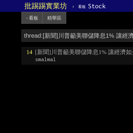
批踢踢實業坊
›
Stock
看板
‹ 看板
精華區
14
[新聞]川普籲美聯儲降息1% 讓經濟
smalmal