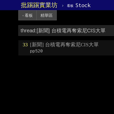
批踢踢實業坊
›
Stock
看板
‹ 看板
精華區
33
[新聞] 台積電再奪索尼CIS大單
pp520