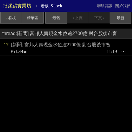
批踢踢實業坊
›
Stock
聯絡資訊
關於我們
看板
‹ 看板
精華區
最舊
‹ 上頁
下頁 ›
最新
17
[新聞] 富邦人壽現金水位逾2700億 對台股後市審
PitzMan
11/19
⋯