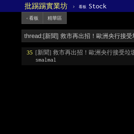
批踢踢實業坊
›
Stock
看板
‹ 看板
精華區
35
[新聞] 救市再出招！歐洲央行接受垃
smalmal