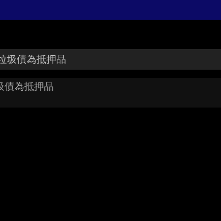
圾債為抵押品