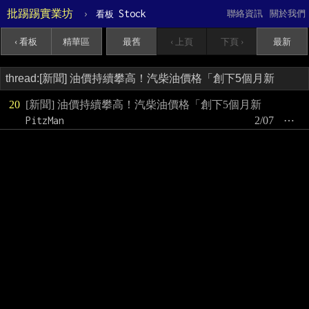
批踢踢實業坊
›
Stock
聯絡資訊
關於我們
看板
‹ 看板
精華區
最舊
‹ 上頁
下頁 ›
最新
20
[新聞] 油價持續攀高！汽柴油價格「創下5個月新
PitzMan
2/07
⋯