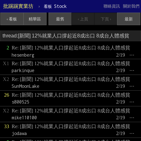
批踢踢實業坊
›
Stock
聯絡資訊
關於我們
看板
‹ 看板
精華區
最舊
‹ 上頁
下頁 ›
最新
2
Re: [新聞] 12%就業人口撐起近8成出口 8成台人體感貧
hesenberg
2/19
⋯
X1
Re: [新聞] 12%就業人口撐起近8成出口 8成台人體感貧
parkinque
2/19
⋯
X2
Re: [新聞] 12%就業人口撐起近8成出口 8成台人體感貧
SunMoonLake
2/19
⋯
26
Re: [新聞] 12%就業人口撐起近8成出口 8成台人體感貧
s800525
2/19
⋯
X2
Re: [新聞] 12%就業人口撐起近8成出口 8成台人體感貧
mike110100
2/19
⋯
33
Re: [新聞] 12%就業人口撐起近8成出口 8成台人體感貧
jodawa
2/19
⋯