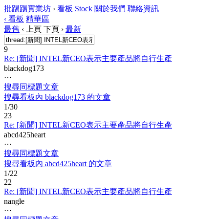
批踢踢實業坊
›
看板
Stock
關於我們
聯絡資訊
‹ 看板
精華區
最舊
‹ 上頁
下頁 ›
最新
9
Re: [新聞] INTEL新CEO表示主要產品將自行生產
blackdog173
⋯
搜尋同標題文章
搜尋看板內 blackdog173 的文章
1/30
23
Re: [新聞] INTEL新CEO表示主要產品將自行生產
abcd425heart
⋯
搜尋同標題文章
搜尋看板內 abcd425heart 的文章
1/22
22
Re: [新聞] INTEL新CEO表示主要產品將自行生產
nangle
⋯