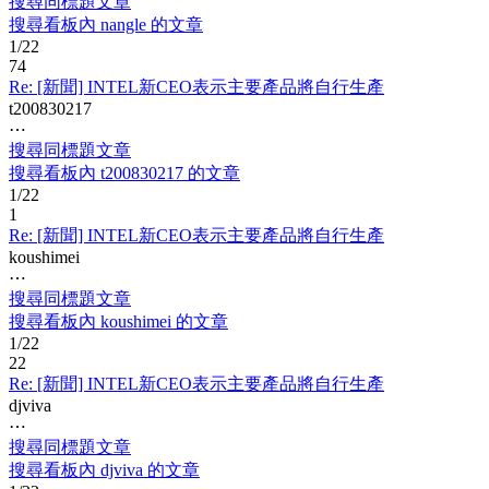
搜尋同標題文章
搜尋看板內 nangle 的文章
1/22
74
Re: [新聞] INTEL新CEO表示主要產品將自行生產
t200830217
⋯
搜尋同標題文章
搜尋看板內 t200830217 的文章
1/22
1
Re: [新聞] INTEL新CEO表示主要產品將自行生產
koushimei
⋯
搜尋同標題文章
搜尋看板內 koushimei 的文章
1/22
22
Re: [新聞] INTEL新CEO表示主要產品將自行生產
djviva
⋯
搜尋同標題文章
搜尋看板內 djviva 的文章