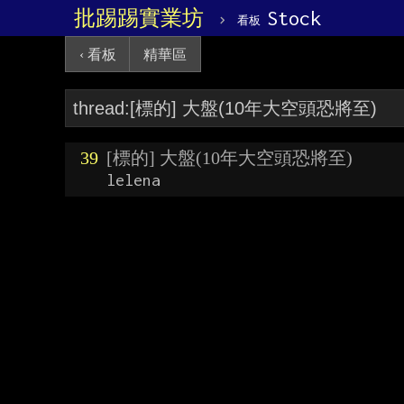
批踢踢實業坊
›
Stock
看板
‹ 看板
精華區
39
[標的] 大盤(10年大空頭恐將至)
lelena