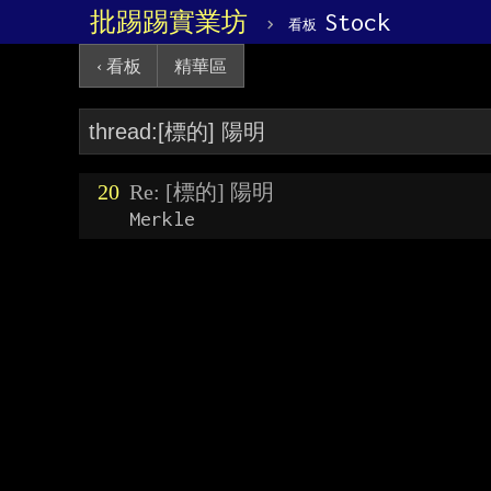
批踢踢實業坊
›
Stock
看板
‹ 看板
精華區
20
Re: [標的] 陽明
Merkle