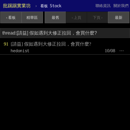
批踢踢實業坊
›
Stock
聯絡資訊
關於我們
看板
‹ 看板
精華區
最舊
‹ 上頁
下頁 ›
最新
91
[請益] 假如遇到大修正拉回，會買什麼?
hedonist
10/08
⋯