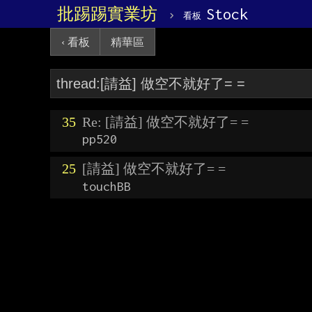
批踢踢實業坊
›
Stock
看板
‹ 看板
精華區
35
Re: [請益] 做空不就好了= =
pp520
25
[請益] 做空不就好了= =
touchBB