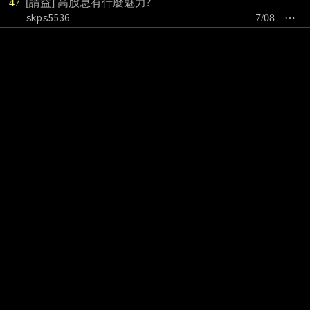
47
[請益] 高股息有什麼魅力?
skps5536
7/08
⋯