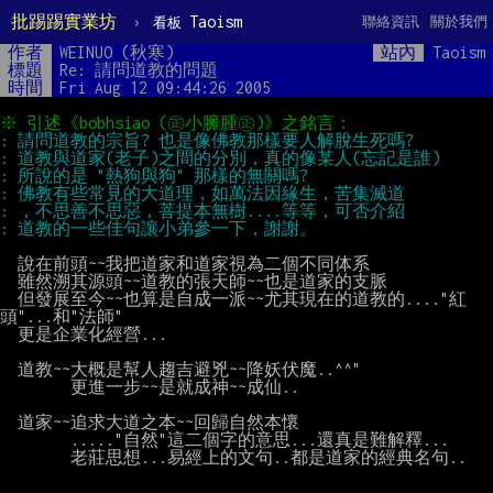
批踢踢實業坊
›
Taoism
聯絡資訊
關於我們
看板
作者
WEINUO (秋寒)
站內
Taoism
標題
Re: 請問道教的問題
時間
Fri Aug 12 09:44:26 2005
  說在前頭~~我把道家和道家視為二個不同体系

  雖然溯其源頭~~道教的張天師~~也是道家的支脈

  但發展至今~~也算是自成一派~~尤其現在的道教的...."紅
頭"...和"法師"

  更是企業化經營...

  道教~~大概是幫人趨吉避兇~~降妖伏魔..^^"

        更進一步~~是就成神~~成仙..

  道家~~追求大道之本~~回歸自然本懷

        ....."自然"這二個字的意思...還真是難解釋...

        老莊思想...易經上的文句..都是道家的經典名句..
