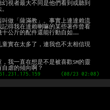
。

記得我在達賴喇嘛的某些著作曾看

十公斤的配件還能行動自如……
