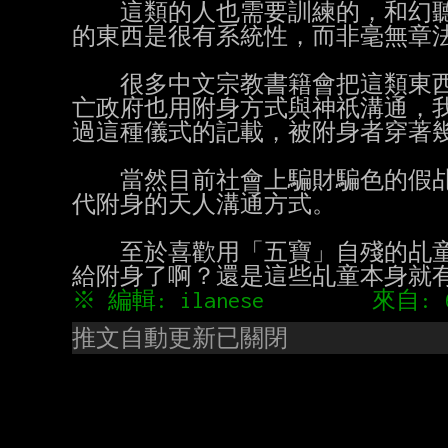
    這類的人也需要訓練的，和幻聽幻視者最大不同是他們看到或聽到

的東西是很有系統性，而非毫無章法
    很多中文宗教書籍會把這類東西叫做「薩滿教」。事實上連達賴流

亡政府也用附身方式與神祇溝通，我
過這種儀式的記載，被附身者穿著幾
    當然目前社會上騙財騙色的假乩童實在太多了，連我也不太相信現

代附身的天人溝通方式。

    至於喜歡用「五寶」自殘的乩童，我一直在想是不是被喜歡SM的靈

推文自動更新已關閉