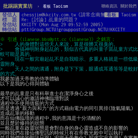
批踢踢實業坊
›
Taoism
聯絡資訊
關於我們
看板
發信人
chessjim@kkcity.com.tw (請常念南無阿彌陀佛),
看板
Taoism
標  題
Re: [討論] 乩童的問題？
發信站
KKCITY (Mon Aug 29 09:52:59 2005)
轉信站
ptt!Group.NCTU!grouppost!Group.NCTU!KKCITY
>     會搞神明附身起乩的，類似古代真的叫童子當乩童方式比
>     現在一般宮廟起乩不是自我暗示、多重人格就是一些低級
>     天人之間的溝通，附身是下下策，眼通或耳通等等是較好
我參加過天帝教的侍準體驗

以下是我的心得與體驗

最早的乩童是只有科舉進士在潔淨身心之後

才可以誠心的邀請神佛臨壇對談

過程中不使用借竅的方式

而是透過"親力與和力"的方式藉由電力的同引異排(陰氣陽氣)

造成乩筆的移動

而在仙佛臨壇的過程中,我的意識是十分清醒的

並且楚於修持的狀態

一般乩童在啟靈狀態是會對自身的身心靈造成不良的影響的

同時我們在接仙佛聖訊的時候只有在帝教光殿中可以執行

並且我們接的聖訊只跟1.宏揚天帝教化2.探求宇宙真理3.充實教