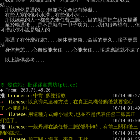
站...

  所以雖然是通的...但並不完全沒有障礙..

  有些人塞的像小水溝..有些像小河...

  所以練氣的人~~都會先走任督二脈...目的就是把主線先暢通

  至於暢通後...是不是就有一甲子功力....我也很希望有...但
可惜武俠小說是騙人的

  那通了有什麼好處?....身体更健康..命活的更久..腦子更靈
活

  身体無恙...心自然能安住 ...心能安住...悟道應該就不遠了

  以上謹供參考....

推 
brianeric
:中肯 多謝指教
→ 
ilanese
:以意導氣這種方法，在真正氣機發動後就要當心
了,不能亂用.
→ 
ilanese
:用這種方式練小週天,也並不是代表任督二脈真正
打通了。
推 
ilanese
:一般丹經在談任督二脈的關卡時，有前三關和後三
關的說法。
→ 
ilanese
:前三關：海底、夾脊、玉枕。