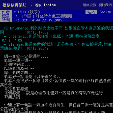
批踢踢實業坊
›
Taoism
聯絡資訊
關於我們
看板
作者
WEINUO (秋寒)
站內
Taoism
標題
Re: [問題] 靜坐時有氣直衝額頭
時間
Fri Oct 14 00:22:35 2005
: 推 brianeric:我的關念比較不同 如果說血管本身是通的我認
: → brianeric:但是說任督（氣脈）本通 我持保留態度                   
: → ilanese:那是俗世的說法，若是每個人全身氣脈暢通,幹嘛
  嗯~~血管一定是通的....

  氣脈~~通不通~~

  這個很好試...

  以練氣功為例 ~~

  導引氣的走向...

  氣感好一點還是可以感覺的出..

  氣感不是很好~~多導引幾次~習慣後~~氣的運行路線自然會依
其所走

  還是會有感覺

  這個感覺...說是心理作用也好~~說是真的有氣在走也行

  都無所謂...

  中醫上有一句話~~氣血不通百病生..像任督二脈~~這算是高速
公路級的大水溝

  我是覺得一般都是通的~~只是途中~~每個大穴位就是收費