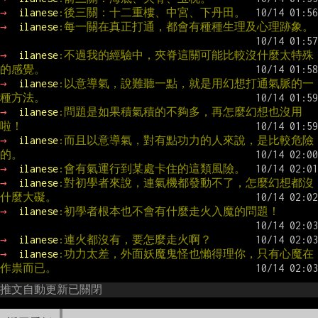
→ 
ilanese
:後三關：十二重樓、中宮、下丹田。
→ 
ilanese
:每一關在真正打通，都會有種種生理及心理跡象。
→ 
ilanese
:不過我的經驗中，夾脊這關可能比較沒什麼太特殊
的感覺。
→ 
ilanese
:以意導氣，說難聽一點，就是用幻想打通氣脈的一
種方法。
→ 
ilanese
:問題是如果積氣積的不夠多，再怎麼幻想也沒用
啦！
→ 
ilanese
:而且以意導氣，對有點功力的人來說，是比較危險
的。
→ 
ilanese
:會有氣運行到某處卡住的這類風險。
→ 
ilanese
:對初學者來說，連氣機都發動不了，怎麼幻想都沒
什麼大礙。
→ 
ilanese
:初學者根本也不會有什麼走火入魔的問題！
→ 
ilanese
:連火都沒有，要怎麼走火啊？
→ 
ilanese
:功力太差，外面妖魔鬼怪也懶得理你，只有心魔在
作祟而已。
推文自動更新已關閉