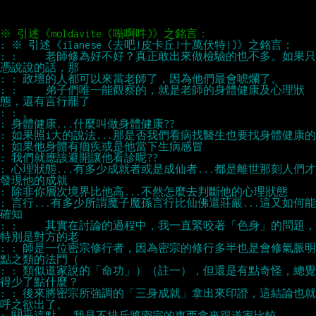
: : 　　老師修為好不好？真正敢出來做檢驗的也不多。如果只
: : 　　弟子們唯一能觀察的，就是老師的身體健康及心理狀
: 心理狀態...有多少成就者或是成仙者...都是離世那刻人們才
: 言行...有多少所謂魔子魔孫言行比仙佛還莊嚴...這又如何能
: : 　　其實在討論的過程中，我一直緊咬著「色身」的問題，
: : 師是一位密宗修行者，因為密宗的修行多半也是會修氣脈明
: : 類似道家說的「命功」）（註一），但還是有點奇怪，總覺
: : 後來將密宗所強調的「三身成就」拿出來印證，這結論也就