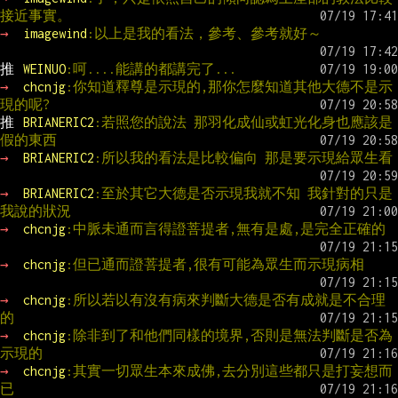
接近事實。
→ 
imagewind
:以上是我的看法，參考、參考就好～
推 
WEINUO
:呵....能講的都講完了...
→ 
chcnjg
:你知道釋尊是示現的,那你怎麼知道其他大德不是示
現的呢?
推 
BRIANERIC2
:若照您的說法 那羽化成仙或虹光化身也應該是
假的東西
→ 
BRIANERIC2
:所以我的看法是比較偏向 那是要示現給眾生看
→ 
BRIANERIC2
:至於其它大德是否示現我就不知 我針對的只是
我說的狀況
→ 
chcnjg
:中脈未通而言得證菩提者,無有是處,是完全正確的
→ 
chcnjg
:但已通而證菩提者,很有可能為眾生而示現病相
→ 
chcnjg
:所以若以有沒有病來判斷大德是否有成就是不合理
的
→ 
chcnjg
:除非到了和他們同樣的境界,否則是無法判斷是否為
示現的
→ 
chcnjg
:其實一切眾生本來成佛,去分別這些都只是打妄想而
已