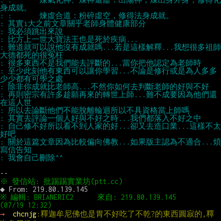
: 難道就可以說他沒有成就嗎...若是這樣解釋...我想很多祖師
: 至少此刻他有東西可以讓你學習...不論是修行或是為人多多
: 再則密宗有許多趁願再來的轉世上師...難不成要因為他們還
: 自己修不好所以看不到人家的好...卻又去造口業...這樣不太
: 關於這篇文章因為比較偏向佛教...如果版主認為不適合...煩
※ 編輯: BRIANERIC2      來自: 219.80.139.145       
→ 
chcnjg
:釋迦牟尼佛也是胃不好吃了不乾?的東西圓寂的,釋