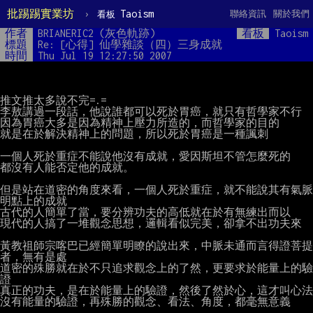
批踢踢實業坊
›
Taoism
聯絡資訊
關於我們
看板
作者
BRIANERIC2 (灰色軌跡)
看板
Taoism
標題
Re: [心得] 仙學雜談（四）三身成就
時間
Thu Jul 19 12:27:50 2007
推文推太多說不完=.=

李敖講過一段話，他說誰都可以死於胃癌，就只有哲學家不行

因為胃癌大多是因為精神上壓力所造的，而哲學家的目的

就是在於解決精神上的問題，所以死於胃癌是一種諷刺

一個人死於重症不能說他沒有成就，愛因斯坦不管怎麼死的

都沒有人能否定他的成就。

但是站在道密的角度來看，一個人死於重症，就不能說其有氣脈
明點上的成就

古代的人簡單了當，要分辨功夫的高低就在於有無練出而以

現代的人搞了一堆觀念思想，邏輯看似完美，卻拿不出功夫來

黃教祖師宗喀巴已經簡單明瞭的說出來，中脈未通而言得證菩提
者，無有是處

道密的殊勝就在於不只追求觀念上的了然，更要求於能量上的驗
證

真正的功夫，是在於能量上的驗證，然後了然於心，這才叫心法

沒有能量的驗證，再殊勝的觀念、看法、角度，都毫無意義
