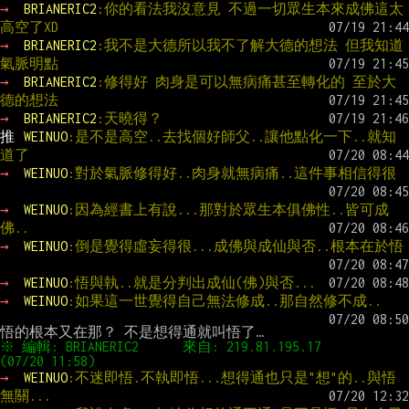
→ 
BRIANERIC2
:你的看法我沒意見 不過一切眾生本來成佛這太
高空了XD
→ 
BRIANERIC2
:我不是大德所以我不了解大德的想法 但我知道
氣脈明點
→ 
BRIANERIC2
:修得好 肉身是可以無病痛甚至轉化的 至於大
德的想法
→ 
BRIANERIC2
:天曉得？
推 
WEINUO
:是不是高空..去找個好師父..讓他點化一下..就知
道了
→ 
WEINUO
:對於氣脈修得好..肉身就無病痛..這件事相信得很
→ 
WEINUO
:因為經書上有說...那對於眾生本俱佛性..皆可成
佛..
→ 
WEINUO
:倒是覺得虛妄得很...成佛與成仙與否..根本在於悟
→ 
WEINUO
:悟與執..就是分判出成仙(佛)與否...
→ 
WEINUO
:如果這一世覺得自己無法修成..那自然修不成..
※ 編輯: BRIANERIC2      來自: 219.81.195.17        
→ 
WEINUO
:不迷即悟.不執即悟...想得通也只是"想"的..與悟
無關...