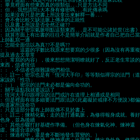
: 就算市面上有出書的往往不是簡單介紹就是作者自己把自己當
: : 　　這篇的字數比我原來想要寫的少很多（因為沒有再重複
: : 常寫的內容），後來想想簡潔明瞭就好了，反正老生常談的
: : 註一：密宗也是有「恆河大手印」等等類似禪宗的法門（道
: 但是裡面有很多細要法門跟法訣(此處礙於戒律不方便說)都偏
: : 註二：煉精化氣：走的是打通氣脈，為修得報身成就。養好
: : 其他步驟打好基礎作準備。（但色身在煉氣化神、煉神還
: : 　　　煉氣化神、煉神還虛：出陽神，煉出身外身，修得化