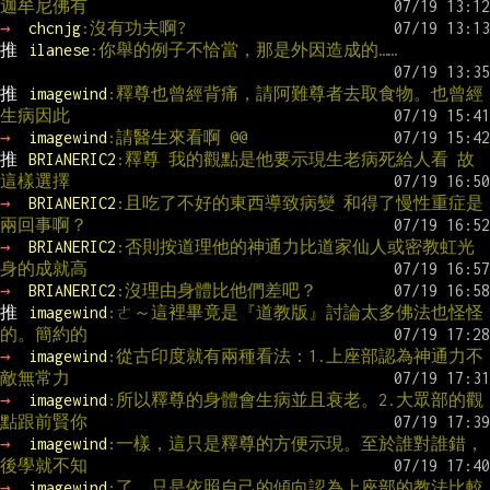
迦牟尼佛有
→ 
chcnjg
:沒有功夫啊?
推 
ilanese
:你舉的例子不恰當，那是外因造成的……
推 
imagewind
:釋尊也曾經背痛，請阿難尊者去取食物。也曾經
生病因此
→ 
imagewind
:請醫生來看啊 @@
推 
BRIANERIC2
:釋尊 我的觀點是他要示現生老病死給人看 故
這樣選擇
→ 
BRIANERIC2
:且吃了不好的東西導致病變 和得了慢性重症是
兩回事啊？
→ 
BRIANERIC2
:否則按道理他的神通力比道家仙人或密教虹光
身的成就高
→ 
BRIANERIC2
:沒理由身體比他們差吧？
推 
imagewind
:ㄜ～這裡畢竟是『道教版』討論太多佛法也怪怪
的。簡約的
→ 
imagewind
:從古印度就有兩種看法：1.上座部認為神通力不
敵無常力
→ 
imagewind
:所以釋尊的身體會生病並且衰老。2.大眾部的觀
點跟前賢你
→ 
imagewind
:一樣，這只是釋尊的方便示現。至於誰對誰錯，
後學就不知
→ 
imagewind
:了，只是依照自己的傾向認為上座部的教法比較