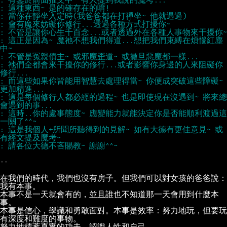
: 這正是因為~ 魔祂不想我們得道...想把我們束縛在煩惱紅塵
: 祂們全都會來干擾你的修行...或者影響你身邊的人來阻礙你
: 而這些如果你皆能用智慧去處理得當~ 你便成突破這些障礙~ 
: 這是每個修行人都必經的過程~ 也是即使現在沒遇到~ 將來總
: 這時..你的處事態度~ 應變能力就能決定你是否能順利渡過這
: 這是我個人+所聞所聽得到的見解~ 如有大德有更佳意見~ 或
--

在我們的時代，我們也沒有房子。但我們可以對女孩的爸爸說：
本事不是一天就會有的，並且誰也不知道那一天會用到什麼本
本事是信心，學識和勇敢面對。本事是效率：努力地玩，但要玩