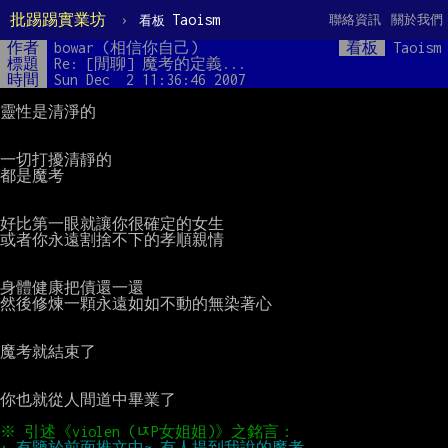
批踢踢實業坊
›
Taoism
聯絡資訊
關於我們
看板
作者
bowar (相信你自己)
看板
Taoism
標題
Re: [閒聊] 魔考的定義...
時間
Sun Dec  2 11:36:46 2007
靈性是清淨的

一切打擾清靜的

都是魔考

好比第一眼就讓你很確定的女生

或者你永遠割捨不下的孝順親情

身體健康把債還一還

然後修煉一顆永遠如如不動的無染著心

魔考就結束了

你也就從人間道中畢業了
