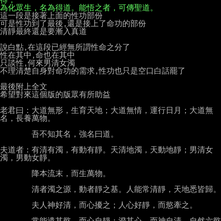
為化眾生，名為得道。能悟之者，可傳聖道。
這一段是接著上面的性功部份

可是性功到了最後,還是接上了命功的部份

清靜最終還是要漸入真道

說白點,在這段已經無所謂性命之分了

性在其中,命也在其中

只談性,何來男清女濁

不理清楚自身對命功的需求,性功也只是空口白話罷了

最後附上全文

希望對來這個版的版眾有所助益

老君曰：大道無形，生育天地；大道無情，運行日月；大道無
名，長養萬物。

        吾不知其名，強名曰道。

夫道者：有清有濁，有動有靜。天清地濁，天動地靜；男清女
濁，男動女靜。

        降本流末，而生萬物。

        清者濁之源，動者靜之基。人能常清靜，天地悉皆歸。

        夫人神好清，而心擾之；人心好靜，而慾牽之。

        常能遣其慾，而心自靜；澄其心，而神自清。自然六慾