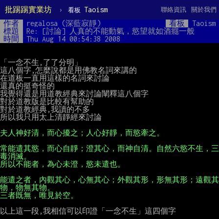
批踢踢實業坊
›
Taoism
聯絡資訊
關於我們
看板
作者
regalosa (深藍寂靜)
看板
Taoism
標題
Re: [討論] 人真的不能動氣，慾望就如酒癮一般
時間
Thu Aug 14 00:54:38 2008
「一念不生,了了分明」

這八個字,怎麼說都是用佛教名詞來講的

在道板一直用這樣的名詞來討論

還真的挺奇怪的

我覺得還是用道教經典來討論闡釋這八個字

對於道教版是比較有幫助的

對於道教經典,我讀的不多

所以我只用太上清靜經來討論

常能遣其慾，而心自靜；澄其心，而神自清。自然六慾不生，三
能遣之者，內觀其心，心無其心；外觀其形，形無其形；遠觀其
三者既無，唯見於空。
以上這一段,我相信可以印證「一念不生」這四個字
