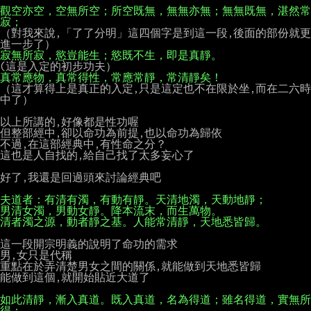
觀空亦空，空無所空；所空既無，無無亦無；無無既無，湛然常
寂；
（對我來說,「了了分明」這四個字是到這一段,後面的部份就更
寂無所寂，慾豈能生；慾既不生，即是真靜。
真常應物，真常得性，常應常靜，常清靜矣！
（這才算得上是真正的入定,只是這定也不在限於坐,而在二六時
中了）

以上所講的,好像都是性功喔

但整部經中,卻以命功為前提,也以命功為歸依

不過,在這部經典中,有性命之分？

這也是人自找的,給自己找了太多妄心了

好了,我還是回過頭來討論經典吧

清者濁之源，動者靜之基。人能常清靜，天地悉皆歸。
這一段開宗明義的說明了命功的需求

男,女只是代稱

重點在於弄清楚男女之間的關係,就能做到天地悉皆歸

能做到這個,就開始貼近大道了

如此清靜，漸入真道。既入真道，名為得道；雖名得道，實無所