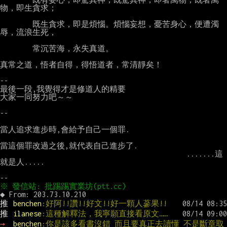
物，即生貪求；

        既生貪求，即是煩惱。煩惱妄想，憂苦身心，便遭濁
辱，流浪生死，

        常沉苦海，永失真道。

真常之道，悟者自得，得悟道者，常清靜矣！

--

最後一段,我覺得才是修道人的精要

大家一同努力吧～～

--

當人追求進步時,會給予自己一個罪.

當這個罪改過之後,就代表自己進步了.

                                              .......這
就是人.....

推 
benchen
:好阿!!讚!!好文!!好一顆人蔘果!!
推 
ilanese
:這種解釋法，我寧願直接看原文……
→ 
benchen
:你是該多看書沒錯 而且要真正去讀懂 不是斷章取