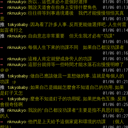
→ 
nknuukyo
:所以..這也未必不是個好選擇　
→ 
nknuukyo
:難說天道會在你身上安排什麼角色
→ 
nknuukyo
:往往得等到事過境遷後　我們才能慢慢領悟其真
意
推 
tokyobaby
:因為看了許多人事.反而更能做選擇吧.人生何需
如盲者行之
推 
nknuukyo
:自由意志非常重要　但天生我才必有"功課"　
→ 
nknuukyo
:每個人生下來的功課不同　如果自己都沒功課者
→ 
nknuukyo
:這種人肯定就變成身旁人的功課
→ 
nknuukyo
:這部分就得等一些時間才能水落石出慢慢明瞭了
＠＠'
推 
tokyobaby
:做自己應該做且一直想做的事.這就是每個人的
功課 :p
推 
tokyobaby
:如果自己是鐵鎚怎麼會不知道自己的功用.如果
是釘子又怎
→ 
tokyobaby
:麼會不知道釘子的功用呢.如果把角色互換.反而
會很奇怪啊
推 
nknuukyo
:我說的"自己都沒功課者”主要是指不具思行能力
的人
→ 
nknuukyo
:他們是上天給予這個家庭和環境的功課　（個人
想法）