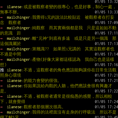
→ 
ilanese
:或是被觀察者變的很專心，也是好事，制心一處，
無事不辦。
→ 
mailchinger
:我覺得i兄的說法比較貼近  被觀察者在打妄
念  觀察者
→ 
mailchinger
:純觀察  而其實兩個都是我  只是這如如不動
的意識  距
→ 
mailchinger
:離"元神"到底有多遠  或是只是另一個識  那
這個識屬於
→ 
mailchinger
:第幾識??  如果照i兄講的  其實這觀察者也
不過是中間
→ 
mailchinger
:產物(好像大家都這樣認為  我自己也是這樣
想)
推 
ilanese
:不過，這觀察者的角色應該能夠讓你在日常生活觀
照身心環境
→ 
ilanese
:的能力會變的很強。
→ 
ilanese
:你如果說給內觀的人聽，他們應該會很有興趣才
是。
→ 
ilanese
:不過，被觀察者通常是很痴愚的感覺，所以相較
下，就會覺得
→ 
ilanese
:觀察者那個層次很高。
→ 
mailchinger
:我得的法裡面沒有走身的行呼吸法  所以不是
很了解S兄