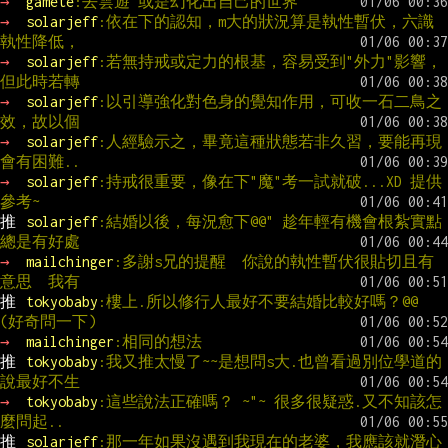
→ 
gamete
:去雲遊 或是幻化出自己的世界
→ 
solarjeff
:依在下的認知，m大的狀況算是執性暫伏，六識
執性降低，
→ 
solarjeff
:若無持戒或定力的根基，容易受到"外力"影響，
但此時若轉
→ 
solarjeff
:以引導強化對色身的覺知作用，可收一石二鳥之
效，故以個
→ 
solarjeff
:人經驗示之，畢竟這種狀態若非久習，要能再現
會有困難..
→ 
solarjeff
:持戒很重要，像在下"魔"考一試就破...XD 提供
參考~
推 
solarjeff
:結婚以後，每況愈下@@" 趁年輕有機會根紮實點
總是有好處
→ 
mailchinger
:多謝s兄的提醒  你說的執性暫伏很貼切且有
意思  我有
推 
tokyobaby
:樓上.所以修行人最好不要結婚比較好嗎？@@ 
(好奇問一下)
→ 
mailchinger
:相同的想法
推 
tokyobaby
:我又推太慢了~~是想問s大.也曾看過別位學道的
說最好不生
→ 
tokyobaby
:這些說法正確嗎？ ~"~ 很多很疑惑.又不知該怎
麼問起..
推 
solarjeff
:那一年如果沒遇到我現在的老婆，我應該就潛心