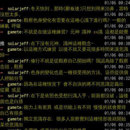
→ 
solarjeff
:冬天快到，那時(辭板後)只想到用來治鼻，當時
沒想太多。
→ 
gamete
:觀察色身變化有需要在這種心識下進行嗎? 一般的
練氣 呼吸
→ 
gamete
:不就是在做這種練習? 元神 識神 xx識 這都是錯覺
推 
solarjeff
:在下沒有元神、識神這種觀念~
→ 
gamete
:以這種方式練習 以後不就又要花很多時間來讓意識
歸一
→ 
solarjeff
:修行不就是從觀察自己開始嗎? 我認為除了觀察
念頭，觀察
→ 
solarjeff
:色身的變化也是一種很受用的方法。這些提供個
人經驗分享
→ 
gamete
:因為在這種情況下 會不自決的將不同意識定義出 
從屬 或是
→ 
solarjeff
:在下是依照色受想行識入手，前面都沒破，論後
面也是白搭
→ 
gamete
:能力上有差異 或是功能上有不同 慢慢的就會覺得
自己有很多
→ 
gamete
:獨立意識存在. 很多人當察覺到這種情形後就開始 
某些意識出