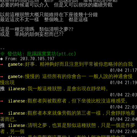
必要的時候還可以介入  但是又可以很快的繼續旁觀

以前這種狀態大概只能維持在下座後幾十分鐘

最近這次不太一樣  整個晚上  都是這樣

這是一種定境嗎  類似清明之夢??

或是  單純的顛倒妄想而已??

→ 
gamete
:好事. 精神夠好而且注意到平常被你忽略掉的自我
→ 
gamete
:慢慢的 這些所有的你會合一 一般人說的神通會慢
慢出現
推 
ilanese
:我一般這種狀態，是會出現在靜坐時。
→ 
ilanese
:觀察者與被觀察者，但下坐後比較沒這種感受。
→ 
ilanese
:觀察者本來就像旁觀的第三者一樣，只會靜靜地看
著而已。
推 
ilanese
:清明之夢，也算是類似這種狀態，只是一個是作夢
者，另一個