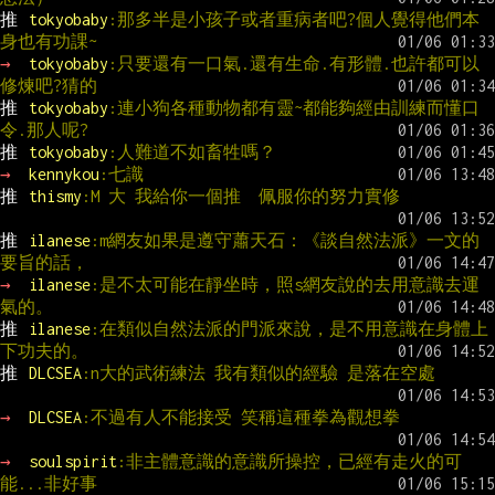
推 
tokyobaby
:那多半是小孩子或者重病者吧?個人覺得他們本
身也有功課~
→ 
tokyobaby
:只要還有一口氣.還有生命.有形體.也許都可以
修煉吧?猜的
推 
tokyobaby
:連小狗各種動物都有靈~都能夠經由訓練而懂口
令.那人呢?
推 
tokyobaby
:人難道不如畜牲嗎？
→ 
kennykou
:七識
推 
thismy
:M 大 我給你一個推  佩服你的努力實修
推 
ilanese
:m網友如果是遵守蕭天石：《談自然法派》一文的
要旨的話，
→ 
ilanese
:是不太可能在靜坐時，照s網友說的去用意識去運
氣的。
推 
ilanese
:在類似自然法派的門派來說，是不用意識在身體上
下功夫的。
推 
DLCSEA
:n大的武術練法 我有類似的經驗 是落在空處
→ 
DLCSEA
:不過有人不能接受 笑稱這種拳為觀想拳
→ 
soulspirit
:非主體意識的意識所操控，已經有走火的可
能...非好事