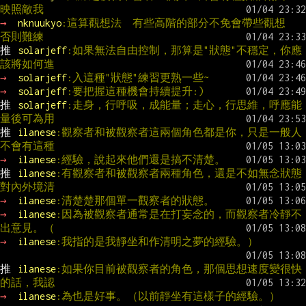
映照敵我
→ 
nknuukyo
:這算觀想法　有些高階的部分不免會帶些觀想　
否則難練
推 
solarjeff
:如果無法自由控制，那算是"狀態"不穩定，你應
該將如何進
→ 
solarjeff
:入這種"狀態"練習更熟一些~
→ 
solarjeff
:要把握這種機會持續提升:)
推 
solarjeff
:走身，行呼吸，成能量；走心，行思維，呼應能
量後可為用
推 
ilanese
:觀察者和被觀察者這兩個角色都是你，只是一般人
不會有這種
→ 
ilanese
:經驗，說起來他們還是搞不清楚。
推 
ilanese
:有觀察者和被觀察者兩種角色，還是不如無念狀態
對內外境清
→ 
ilanese
:清楚楚那個單一觀察者的狀態。
→ 
ilanese
:因為被觀察者通常是在打妄念的，而觀察者冷靜不
出意見。（
→ 
ilanese
:我指的是我靜坐和作清明之夢的經驗。）
推 
ilanese
:如果你目前被觀察者的角色，那個思想速度變很快
的話，我認
→ 
ilanese
:為也是好事。（以前靜坐有這樣子的經驗。）