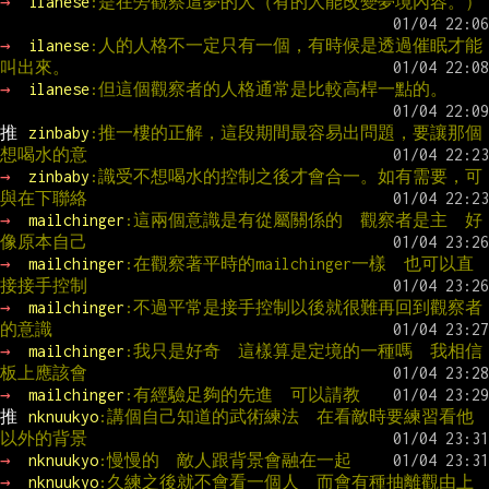
→ 
ilanese
:是在旁觀察這夢的人（有的人能改變夢境內容。）
→ 
ilanese
:人的人格不一定只有一個，有時候是透過催眠才能
叫出來。
→ 
ilanese
:但這個觀察者的人格通常是比較高桿一點的。
推 
zinbaby
:推一樓的正解，這段期間最容易出問題，要讓那個
想喝水的意
→ 
zinbaby
:識受不想喝水的控制之後才會合一。如有需要，可
與在下聯絡
→ 
mailchinger
:這兩個意識是有從屬關係的  觀察者是主  好
像原本自己
→ 
mailchinger
:在觀察著平時的mailchinger一樣  也可以直
接接手控制
→ 
mailchinger
:不過平常是接手控制以後就很難再回到觀察者
的意識
→ 
mailchinger
:我只是好奇  這樣算是定境的一種嗎  我相信
板上應該會
→ 
mailchinger
:有經驗足夠的先進  可以請教
推 
nknuukyo
:講個自己知道的武術練法　在看敵時要練習看他
以外的背景
→ 
nknuukyo
:慢慢的　敵人跟背景會融在一起　
→ 
nknuukyo
:久練之後就不會看一個人　而會有種抽離觀由上