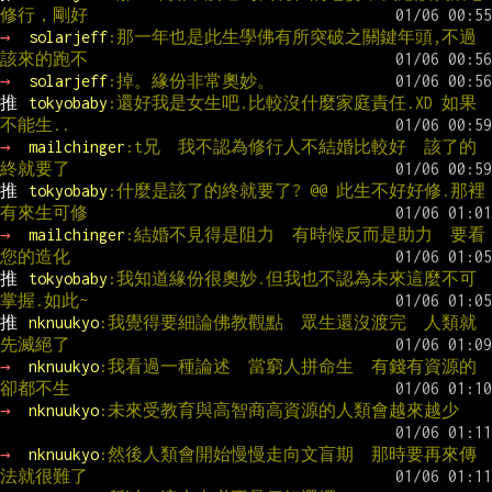
修行，剛好
→ 
solarjeff
:那一年也是此生學佛有所突破之關鍵年頭,不過
該來的跑不
→ 
solarjeff
:掉。緣份非常奧妙。
推 
tokyobaby
:還好我是女生吧.比較沒什麼家庭責任.XD 如果
不能生..
→ 
mailchinger
:t兄  我不認為修行人不結婚比較好  該了的
終就要了
推 
tokyobaby
:什麼是該了的終就要了? @@ 此生不好好修.那裡
有來生可修
→ 
mailchinger
:結婚不見得是阻力  有時候反而是助力  要看
您的造化
推 
tokyobaby
:我知道緣份很奧妙.但我也不認為未來這麼不可
掌握.如此~
推 
nknuukyo
:我覺得要細論佛教觀點　眾生還沒渡完　人類就
先滅絕了
→ 
nknuukyo
:我看過一種論述　當窮人拼命生　有錢有資源的
卻都不生
→ 
nknuukyo
:未來受教育與高智商高資源的人類會越來越少　
→ 
nknuukyo
:然後人類會開始慢慢走向文盲期　那時要再來傳
法就很難了