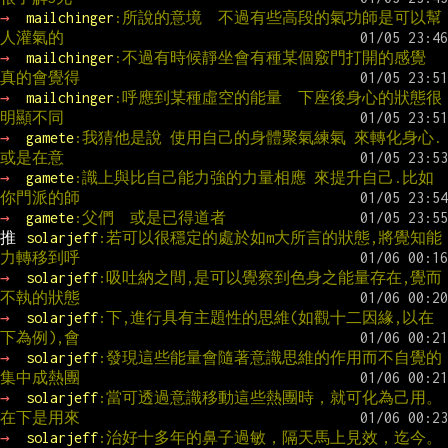
→ 
mailchinger
:所說的意境  不過有些高段的氣功師是可以幫
人灌氣的
→ 
mailchinger
:不過有時候靜坐會有種某個竅門打開的感覺  
真的會覺得
→ 
mailchinger
:呼應到某種虛空的能量  下座後身心的狀態很
明顯不同
→ 
gamete
:我猜他是說 使用自己的身體聚氣練氣 來轉化身心. 
或是在意
→ 
gamete
:識上與比自己能力強的力量相應 來提升自己.比如
你門派的師
→ 
gamete
:父們  或是已得道者
推 
solarjeff
:若可以很穩定的處於如m大所言的狀態,將覺知能
力轉移到呼
→ 
solarjeff
:吸吐納之間,是可以覺察到色身之能量存在,覺而
不執的狀態
→ 
solarjeff
:下,進行具有主題性的思維(如觀十二因緣,以在
下為例),會
→ 
solarjeff
:發現這些能量會隨著意識思維的作用而不自覺的
集中成熱團
→ 
solarjeff
:當可透過意識移動這些熱團時，就可化為己用。
在下是用來
→ 
solarjeff
:治好十多年的鼻子過敏，隔天馬上見效，迄今。