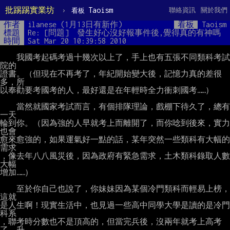
批踢踢實業坊
›
Taoism
聯絡資訊
關於我們
看板
作者
ilanese (1月13日有新作)
看板
Taoism
標題
Re: [問題]  發生好心沒好報事件後,覺得真的有神嗎
時間
Sat Mar 20 10:39:58 2010
    我國考起碼考過十幾次以上了，手上也有五張不同類科考試
院的

證書。（但現在不再考了，年紀開始變大後，記憶力真的差很
多，所

以奉勸要考國考的人，最好還是在年輕時全力衝刺國考……）

    當然就國家考試而言，有個排隊理論，戲棚下待久了，總有
一天

輪到你。（因為強的人早就考上而離開了，而你唸到後來，實力
也會

愈來愈強的，如果運氣好一點的話，某年突然一些類科有大幅的
需求

，像去年八八風災後，因為政府有緊急需求，土木類科錄取人數
大幅

增加……）

    至於你自己也說了，你妹妹因為某個冷門類科而輕易上榜，
這就

是人生啊！現實生活中，也見過一些高中同學大學是讀的是冷門
科系

，聯考時分數也不是頂高的，但當完兵後，沒兩年就考上高考
了，升
