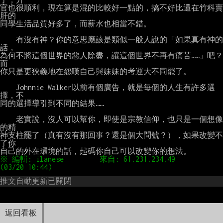
官也很順利，現在算是混的比較好一點的，搞不好比還在竹科賣
肝的

同學生活品質好多了，而薪水也相當不錯。

    有沒有神？你的意思應該是類似一般人說的「如果真有神的
話，

為何不將這個世界的惡人除盡，讓這個世界不再有痛苦……」吧？
而

你只是更狹義地在怨嘆自己與妹妹的考運大不同罷了。

    Johnnie Walker以前有個廣告，就是每個的人生有許多選
擇，不

同的選擇導引到不同的結果……

    老實說，沒人可以幫你，即使是宗教信仰，也只是一個想像
的精

神支柱罷了（真有沒有那回事？還是個大問號？），如果改變不
了你

※ 編輯: ilanese         來自: 61.231.234.49        
推文自動更新已關閉
返回看板