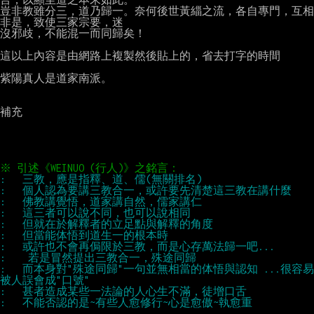
豈非教雖分三，道乃歸一。奈何後世黃緇之流，各自專門，互相
非是，致使三家宗要，迷

沒邪歧，不能混一而同歸矣！

這以上內容是由網路上複製然後貼上的，省去打字的時間

紫陽真人是道家南派。

補充

:   而本身對"殊途同歸"一句並無相當的体悟與認知 ...很容易