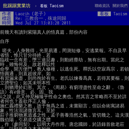
批踢踢實業坊
›
Taoism
聯絡資訊
關於我們
看板
作者
Laozih (老子)
看板
Taoism
標題
Re: 三教合一，殊途同歸
時間
Wed Jul 27 13:03:28 2011
前幾天有讀到紫陽真人的悟真篇，部份內容

自序

 嗟夫，人身難得，光景易遷，罔測短修，安逃業報。不自及早
省悟，惟只甘分待終，若

臨歧一念有差，墮三途惡趣，則動經塵劫，無有出期。當此之
時，雖悔何及。故老釋以性

命學，開方便門，教人修種，以逃生死。釋氏以空寂爲宗，若頓
悟圓通，則直超彼岸。如

有習漏未盡，則尚徇於有生。老氏以煉養爲真，若得其要樞，則
立躋聖位；如其未明本性

，則猶滯於幻形。其次，《周易》有窮理盡性至命之辭，《魯
語》有é毋意、必、固、我

û之說，此又仲尼極臻乎性命之奧也。然其言之常略而不至於詳
者何也？蓋欲序正人倫，

施仁義禮樂之教，故于無爲之道，未嘗顯言，但以命術寓諸易
象，性法混諸微言耳。至於

莊子推窮物累逍遙之性，孟子善養浩然之氣，皆切幾之。迨夫漢
魏伯陽，引易道交媾之體

，作《參同契》，以明大丹作用。唐忠國師，於語錄首敘老莊
言，以顯至道之本末如此。
