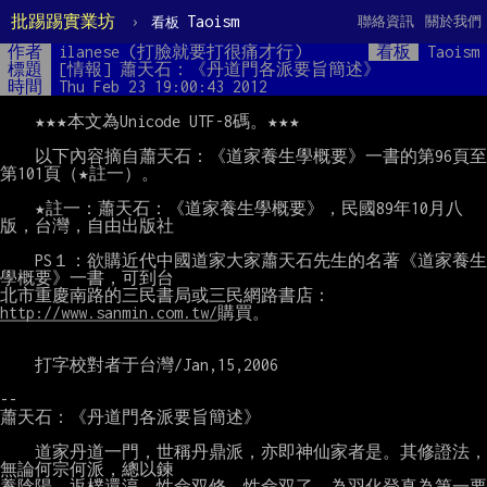
批踢踢實業坊
›
Taoism
聯絡資訊
關於我們
看板
作者
ilanese (打臉就要打很痛才行)
看板
Taoism
標題
[情報] 蕭天石：《丹道門各派要旨簡述》
時間
Thu Feb 23 19:00:43 2012
　　★★★本文為Unicode UTF-8碼。★★★

　　以下內容摘自蕭天石：《道家養生學概要》一書的第96頁至
第101頁（★註一）。

　　★註一：蕭天石：《道家養生學概要》，民國89年10月八
版，台灣，自由出版社

　　PS１：欲購近代中國道家大家蕭天石先生的名著《道家養生
學概要》一書，可到台

北市重慶南路的三民書局或三民網路書店：
http://www.sanmin.com.tw/
購買。

　　打字校對者于台灣/Jan,15,2006

--

蕭天石：《丹道門各派要旨簡述》

　　道家丹道一門，世稱丹鼎派，亦即神仙家者是。其修證法，
無論何宗何派，總以鍊

養陰陽，返樸還淳，性命双修，性命双了，為羽化登真為第一要