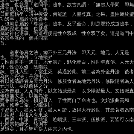
邊事，也就是「道問學」邊事。故古真謂：「無超人學問，即無
從直透人天境地。」終

日面壁枯坐，暗中摸索，何能證「入聖登真」之果。盡性屬於聖
功邊事，屬於心性邊事

，也就是屬於「尊德性」邊事。及乎至命，則是屬於成道邊事，
屬於證道邊事，也就是

屬於神化邊事。到這裡便是性命双成，性命双了矣。這是道門中
各宗各派的一個共同宗

旨。

　　道家修真之法，總不外三元丹法，即天元、地元、人元是
也。天元神丹，立地飛昇

，惟百世不一遇耳。地元靈丹，點化黃白，惟世罕真傳。人元大
丹，性命双修，陰陽鍛

鍊。超凡入聖，了當生死，莫過於此。前二者為外金丹法，後者
為內金丹法；丹經中亦

有以修清靜者為天元丹法，修服食者為地元丹法，修陰陽者為人
元丹法。要以前述之分

法為普遍。人元內丹，以文始派最高，以少陽派最大。文始派直
修虛無大道，以無為法

而兼舉有為法，頓超直入，了性而自了命者也。文始派曲高和
寡，修者日希。少陽派則

平易近人，盡人可修，盡人可證，故得大行於世。其最著者為南
北兩派，其後又有東派

、西派、中派、青城派、崆峒派、三丰派、伍柳派、要皆可以南
北兩宗範疇之。餘則不

足道矣，且亦皆可併入兩宗之內也。
