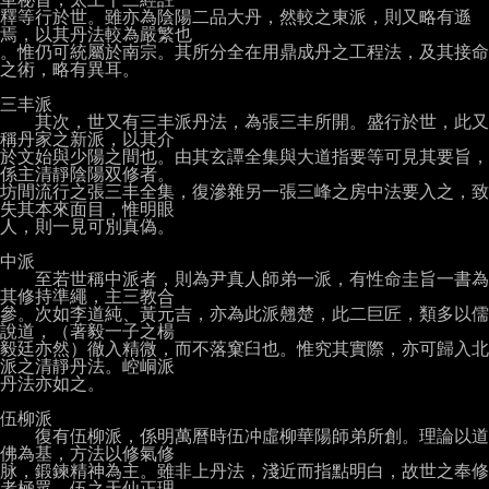
釋等行於世。雖亦為陰陽二品大丹，然較之東派，則又略有遜
焉，以其丹法較為嚴繁也

。惟仍可統屬於南宗。其所分全在用鼎成丹之工程法，及其接命
之術，略有異耳。

三丰派

　　其次，世又有三丰派丹法，為張三丰所開。盛行於世，此又
稱丹家之新派，以其介

於文始與少陽之間也。由其玄譚全集與大道指要等可見其要旨，
係主清靜陰陽双修者。

坊間流行之張三丰全集，復滲雜另一張三峰之房中法要入之，致
失其本來面目，惟明眼

人，則一見可別真偽。

中派

　　至若世稱中派者，則為尹真人師弟一派，有性命圭旨一書為
其修持準繩，主三教合

參。次如李道純、黃元吉，亦為此派翹楚，此二巨匠，類多以儒
說道，（著毅一子之楊

毅廷亦然）徹入精微，而不落窠臼也。惟究其實際，亦可歸入北
派之清靜丹法。崆峒派

丹法亦如之。

伍柳派

　　復有伍柳派，係明萬曆時伍冲虛柳華陽師弟所創。理論以道
佛為基，方法以修氣修

脉，鍛鍊精神為主。雖非上丹法，淺近而指點明白，故世之奉修
者極眾，伍之天仙正理
