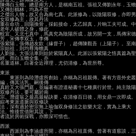
陳傳白玉蟾。總是南方人，是稱南五祖。張祖又傳劉永年，玉蟾
又傳彭鶴林，均為不世

之傑出人物，故又合為南七真。此派修為，以陰陽双修，亦即男
女双修為主，故其丹法

重在命功，回陽換骨，採鉛接命，太乙歸真，片晌工夫可成。中
老年人破體之身，修此

較宜。又北七真中，馬真究為陰陽所成，故另開一支，馬傳宋德
芳，宋傳李双玉，李傳

張紫陽，張傳趙友欽（緣督子），趙傳陳觀吾（上陽子）。至南
宗始祖，則均尊海蟾真

人劉操。大張法車則始於紫陽真人。此派以張紫陽之悟真篇為聖
經。而白玉蟾全集，亦

名重道林。白著全近禪理，尤切清修，為世所尊。

東派

　　東派則為陸潛虛所創始，亦稱為呂祖親傳。著有方壼外史叢
編，傳其法乳。嗣後傳

真銓又大張門庭，並編著有證道秘書十七種廣行於世。純主陰陽
双修丹法，要可屬於南

宗。潛虛翁之最高最秘訣要，在清修百日後，用女鼎一次即成。
綜考東派道脈與双修訣

法，深有過於密宗無上瑜伽双身修法之欲樂大定，實為上乘大
法。惟後世借附其說，下

者流於房術採戰，亦際深可惜也。

西派

　　西派則為李涵虛所開，亦稱為呂祖直傳。曾著有道竅談，三
車秘旨，太上十三經註
