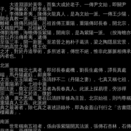
　　大道淵源於黃帝，而集大成於老子。一傳尹文始，即關尹
子。尹傳麻衣（即李名和

），李傳陳希夷，陳傳火龍真人，是為文始一派。一傳王少陽，
開全真教一派。王傳鐘

離權，鐘傳呂純陽。呂祖首傳王重陽，重陽傳邱長春，開北宗，
又稱龍門派。呂祖嗣又

傳劉海蟾，海蟾傳張紫陽，開南宗，是為紫陽一派。（按海蟾亦
曾以丹法傳希夷，遞傳

至張三丰，開一新脈。至若晉之抱朴子葛洪，梁之陶隱居宏景，
均抱高世之學，懷王佐

之才，對於丹道學術，多所述著，傳世不絕，惟非此脈脈相傳承
內者也。 ）

北派

　　世常稱北七真者，即邱長春處機，劉長生處傳，譚長真處
端，馬丹陽處鈺，郝廣寧

太古，王玉陽處一，孫清靜不二（丹陽之妻）。七真又稱七祖，
皆重陽弟子。七祖中廣

開法派，奠定北宗之基者為長春真人。此派上採易理，旁涉禪
宗，而一歸之於道。微妙

亦通，廣大悉備。要在以清靜單修為主旨。北宗始祖，則均尊稱
重陽真人王嚞。此派經

典之最著者，除七真之著述語錄外，即為金蓋山刊行之「古書隱
樓藏書」。

南派

　　世常稱南五祖者，係由張紫陽開其法派，張傳石杏林，石傳
薜道光，薜傳陳泥丸，
