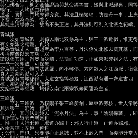
與仙佛合宗，柳之金仙證論與慧命經等書，幾與北派經典，同等
暢行。二人均係由禪轉

道者，實則二門均未得究竟。其法且極繁瑣，防走丹一事，上夾
下塞，尤為奇談。惟以

其純主清靜修為，故尚不失正途，其丹法則可列入北派之範疇。

青城派

　　次如青城派，則係以南北双修為主，與三丰派近似，惟更得
有文始派之精髓。創始

者為青城丈人，繼起者為李八百等，丹法係先北修以奠其基，而
後再南參以宏其功，双

證以張其用。旨奧而決幽，法簡而功速，正如東派陸祖之法，有
一鼎一次即成，可保無

窮逸樂之功。惟門法甚嚴，向不輕傳。方內散人之江西派，衡嶽
真人之湖湘派可入之。

青城派有青城秘錄、大道玄指等秘笈，江西派有通一齊道書四
種，湖湘派有崆峒微傳、

文始秘要等經藉，均係以南北兩宗双修同運為主者。

三峰派

　　至若三峰派，乃樸陽子張三峰所創，屬東派旁枝，世人常將
其與張三丰混淆，實則

非一人。其丹法則純以「泥水丹法」為主，事「陰陽採戰」，即
世所謂左道旁門者是也

。惟「正人行邪道，邪道亦歸正；邪人行正道，正道亦歸邪。」
故余常謂：左道，道也

；旁門，門也。只要能心正意誠，並不止於入門，而復能升堂入
室，則又未始不可一述
