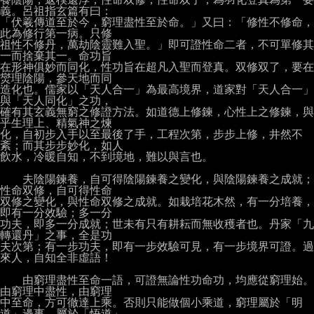
義。呂祖指玄篇有曰：

「伏羲傳道至於今，窮理盡性至於命。」又曰：「修性不修命，
此為修行第一病。只修

祖性不修丹，萬劫陰靈難入聖。」即可證性命二者，不可單修其
一而捨棄其一。命功旨

在形神俱妙而同化，性功旨在超凡入聖而登真。双修双了，要在
爕理陰陽，參天地而同

造化也。儒家以「天人合一」為最高境界，道家對「天人合一」
與「天人同化」之功，

確有其玄義無窮之修證方法。如道德上修鍊，心性上之修鍊，與
乎生理上、精氣神之煉

化，自初步入手以至最後了手，工程次第，步步上修，井然不
紊；而其步步妙化，如人

飲水，冷暖自知，不到境地，難以與言也。

　　夫陰陽鍊養，自可得陰陽鍊養之變化，與陰陽鍊養之成就；
性命双修，自可得性命

双修之變化，與性命双修之成就。如栽培花木然，有一分培養，
即有一分效驗；多一分

功夫，即多一分成就；世未有只有耕耘而無收穫者也。丹家「九
轉還丹」之事，全是功

夫次第；有一步功夫，即有一步效驗可見，有一步境界可證。過
來人，自知全非虛語！

　　由窮理盡性至命一語，可證無論性功命功，均應從窮理始。
由窮理中盡性，由窮理

中至命，方可徹達上乘。否則只能做個小乘道，窮理屬於「明
道」邊事，屬於「悟道」
