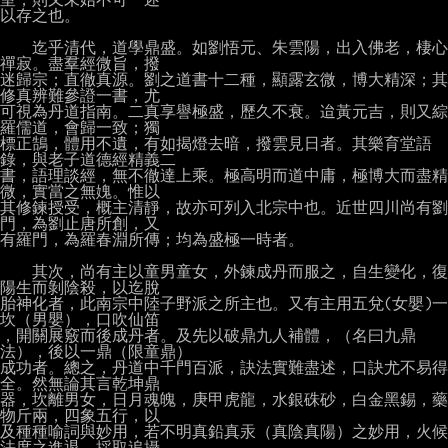
以存之也。

　　迄乎清代，道學鼎盛。如劉悟元、朱雲陽，出入佛老，棲心
禪寂。盡羣經微旨，撥

迷歸宗；直徹真源。劉之道書十二種，顯露玄微，博大精深；其
修真辨難參證一書，尤

可視為丹道指南。二真享譽極盛，歷久不衰。迨黃元吉，則又綜
羅儒道，會歸一致；獨

標正鵠，體用不遺，有如揭燈去暗，撥雲見日者。其樂育堂語
錄，與老子道德經精義二

書，語理談經，無不徹達上乘。極高明而道中庸，極博大而盡精
微，實當之無媿。惟以

其修鍊授受，概主清靜，故亦可列入北宗中也。近世四川尚有劉
門，為劉止唐所創，又

有羅門，為羅春淵所傳；均為盛極一時者。

　　其次，尚有主以童男童女，外鍊成丹而服之，自生變化，復
陽生而剝陰殺，以迄脫

胎神化者，此南宗中陸子野派之所主也。又有主用五兌(女嬰)一
坎（男嬰），口吹仙笛

，開關展竅而後成丹者。及先以破鼎九人補體，（名曰九鼎
法），後以一鼎（限童鼎）

成功者。總之，丹道中千門百派，訣法實難盡述，口訣尤不易得
全。然無論其言乾坤鼎

器，坎離男女，日月魂魄，庚甲虎龍，水銀硃砂，白金黑錫，藥
物斤兩，四象五行，以

及種種喻詞與妙用，若不明真鉛真汞（真陰真陽）之妙用，火候
法度之進退，採取追攝
