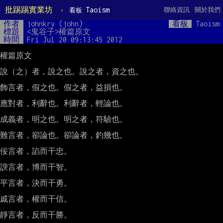
批踢踢實業坊
›
Taoism
聯絡資訊
關於我們
看板
作者
johnkry (john)
看板
Taoism
標題
<鬼谷子>權篇原文
時間
Fri Jul 20 09:13:45 2012
權篇原文

說（之）者，說之也。說之者，資之也。

飾言者，假之也。假之者，益損也。

應對者，利辭也。利辭者，輕論也。

成義者，明之也。明之者，符驗也。

難言者，卻論也。卻論者，釣幾也。

佞言者，諂而干忠。

諛言者，博而干智。

平言者，決而干勇。

戚言者，權而干信。

靜言者，反而干勝。
