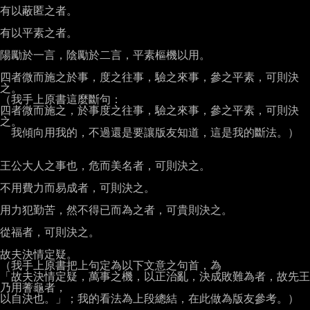
有以蔽匿之者。

有以平素之者。

陽勵於一言，陰勵於二言，平素樞機以用。

四者微而施之於事，度之往事，驗之來事，參之平素，可則決
之。

（我手上原書這麼斷句：

四者微而施之，於事度之往事，驗之來事，參之平素，可則決
之。

  我傾向用我的，不過還是要讓版友知道，這是我的斷法。）

王公大人之事也，危而美名者，可則決之。

不用費力而易成者，可則決之。

用力犯勤苦，然不得已而為之者，可貴則決之。

從福者，可則決之。

故夫決情定疑。

（我手上原書把上句定為以下文意之句首，為

「故夫決情定疑，萬事之機，以正治亂，決成敗難為者，故先王
乃用蓍龜者，

以自決也。」；我的看法為上段總結，在此做為版友參考。）
