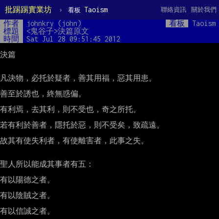
批踢踢實業坊
›
Taoism
聯絡資訊
關於我們
看板
作者
johnkry (john)
看板
Taoism
標題
<鬼谷子>決篇原文
時間
Sat Jul 28 09:51:45 2012
決篇

凡決物，必托於疑者，善其用福，惡其用患。

善至於誘也，終無惑偏。

有利焉，去其利，則不受也，奇之所托。

若有利於善者，隱托於惡，則不受矣，致疏遠。

故其有使失利者，有使離害者，此事之失。

聖人所以能成其事者有五：

有以陽德之者。

有以陰賊之者。

有以信誠之者。
