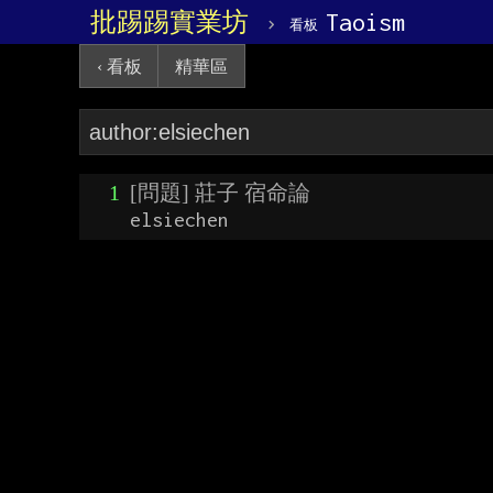
批踢踢實業坊
›
Taoism
看板
‹ 看板
精華區
1
[問題] 莊子 宿命論
elsiechen