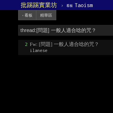
批踢踢實業坊
›
Taoism
看板
‹ 看板
精華區
2
Fw: [問題] 一般人適合唸的咒？
ilanese