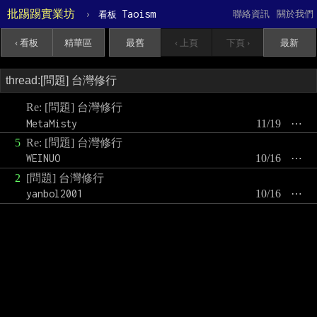
批踢踢實業坊
›
Taoism
聯絡資訊
關於我們
看板
‹ 看板
精華區
最舊
‹ 上頁
下頁 ›
最新
Re: [問題] 台灣修行
MetaMisty
11/19
⋯
5
Re: [問題] 台灣修行
WEINUO
10/16
⋯
2
[問題] 台灣修行
yanbol2001
10/16
⋯