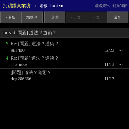
批踢踢實業坊
›
Taoism
聯絡資訊
關於我們
看板
‹ 看板
精華區
最舊
‹ 上頁
下頁 ›
最新
5
Re: [問題] 道法？道術？
WEINUO
12/23
⋯
4
Re: [問題] 道法？道術？
ilanese
11/13
⋯
[問題] 道法？道術？
dog200366
11/13
⋯