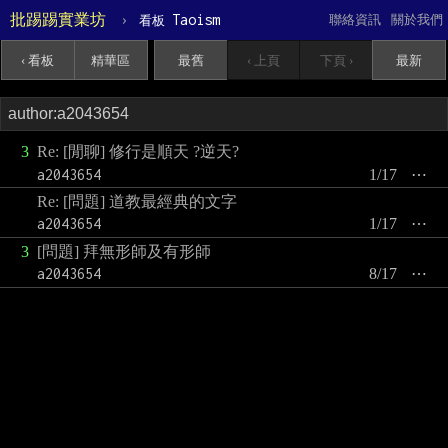
批踢踢實業坊
›
Taoism
聯絡資訊
關於我們
看板
‹ 看板
精華區
最舊
‹ 上頁
下頁 ›
最新
3
Re: [閒聊] 修行是順天 ?逆天?
a2043654
1/17
⋯
Re: [問題] 道教最經典的文字
a2043654
1/17
⋯
3
[問題] 拜無形師及有形師
a2043654
8/17
⋯