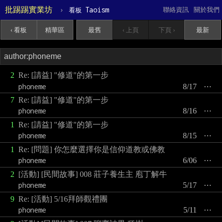
批踢踢實業坊
›
Taoism
聯絡資訊
關於我們
看板
‹ 看板
精華區
最舊
‹ 上頁
下頁 ›
最新
2
Re: [請益] "修道"的第一步
phoneme
8/17
⋯
7
Re: [請益] "修道"的第一步
phoneme
8/16
⋯
1
Re: [請益] "修道"的第一步
phoneme
8/15
⋯
1
Re: [問題] 你怎麼選擇你是信仰道教或佛教
phoneme
6/06
⋯
2
[活動] [民間故事] 008 莊子養生主 庖丁解牛
phoneme
5/17
⋯
9
Re: [活動] 5/16拜師觀禮團
phoneme
5/11
⋯