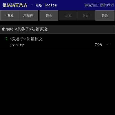
批踢踢實業坊
›
Taoism
聯絡資訊
關於我們
看板
‹ 看板
精華區
最舊
‹ 上頁
下頁 ›
最新
2
<鬼谷子>決篇原文
johnkry
7/28
⋯