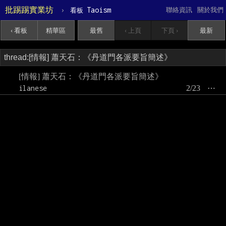
批踢踢實業坊
›
Taoism
聯絡資訊
關於我們
看板
‹ 看板
精華區
最舊
‹ 上頁
下頁 ›
最新
[情報] 蕭天石：《丹道門各派要旨簡述》
ilanese
2/23
⋯