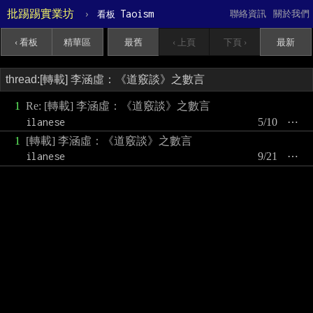
批踢踢實業坊
›
Taoism
聯絡資訊
關於我們
看板
‹ 看板
精華區
最舊
‹ 上頁
下頁 ›
最新
1
Re: [轉載] 李涵虛：《道竅談》之數言
ilanese
5/10
⋯
1
[轉載] 李涵虛：《道竅談》之數言
ilanese
9/21
⋯