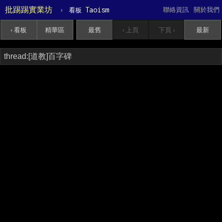
批踢踢實業坊
›
Taoism
聯絡資訊
關於我們
看板
‹ 看板
精華區
最舊
‹ 上頁
下頁 ›
最新