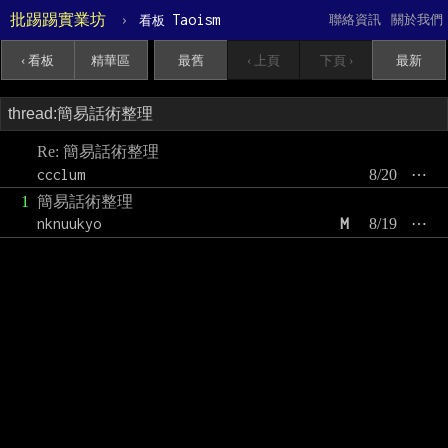
批踢踢實業坊
›
Taoism
聯絡資訊
關於我們
看板
‹ 看板
精華區
最舊
‹ 上頁
下頁 ›
最新
Re: 簡易話術整理
ccclum
8/20
⋯
1
簡易話術整理
nknuukyo
M
8/19
⋯