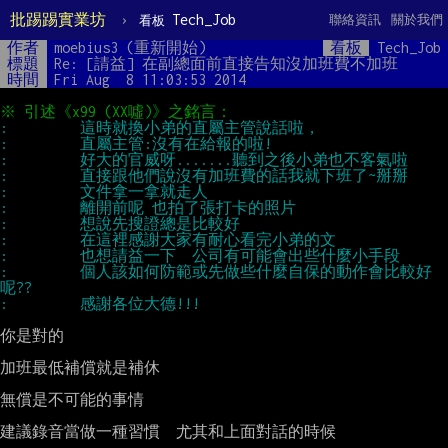
批踢踢實業坊
›
Tech_Job
聯絡資訊
關於我們
看板
作者
moebius3 (重新開始)
看板
Tech_Job
標題
Re: [請益] 在副總面前直接告知沒加班費不加班
時間
Fri Aug  8 11:03:53 2014
:         個人該如何防範或先做些什麼自保的動作會比較好
你是對的

加班最低補償就是補休

無償是不可能的事情

建議錄音當做一種習慣  尤其和上面對話的時候
