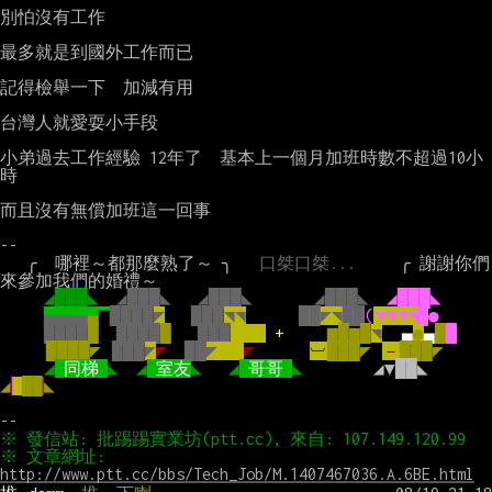
別怕沒有工作

最多就是到國外工作而已

記得檢舉一下  加減有用

台灣人就愛耍小手段

小弟過去工作經驗 12年了  基本上一個月加班時數不超過10小
時

而且沒有無償加班這一回事

--

   ╭  哪裡～都那麼熟了～ ╮   
口桀口桀...     
╭ 謝謝你們
來參加我們的婚禮～

◢███◣  
◢███◣   ◢███◣       ◢███◣  
◢███◣
▄▄▄▄
▄
▆
████
◤
   ███
◥◥
██◤◥██
(
◥◥◥◥█
●
████
█  
████
█   
███
+     
▆█▆█
◥
●
▄
●
▄
█
█
◥
████◤
◥
███
◤
◤
█
█
◤   
◤
     ◥
︺
███◤
◥
－
███◤
◢
同梯 
◣  ◢
室友
◣   ◢
哥哥 
◣        
◢▼██◣  
◢
▏
█▉
◣
※ 文章網址: 
http://www.ptt.cc/bbs/Tech_Job/M.1407467036.A.6BE.html