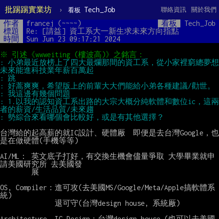
批踢踢實業坊
›
Tech_Job
聯絡資訊
關於我們
看板
作者
francej (~~~~)
看板
Tech_Job
標題
Re: [請益] 資工系大一新生求未來方向指點
時間
Sun Jun 23 09:17:21 2024
: 小弟最近放榜上了四大最爛那間的資工系，從小家裡窮總夢想
: 1.以我的認知資工系出路的大宗大概分純軟體和數位ic，這兩
台灣給的起高薪的就IC設計、硬體厰  即便是去台灣Google，也
是在做硬體(手機等等)

AI/ML： 英文底子打好，有交換生機會儘量爭取 大學畢業就申
請美國研究所 去美國發

        展

OS, Compiler：進可攻(去美國MS/Google/Meta/Apple搞軟體系
統)

              退可守(台灣design house, 系統厰)

Architecture, IC Design：台灣design house (也可以去美國