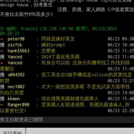
design house，但考量生

                        活費、房價、家人網路 C/P值老實說
不會比去新竹MTK高多少)

※ 編輯: francej (36.230.149.90 臺灣), 06/23/2024 
→ 
peter98     
: 問就是練好英文
推 
oicfck      
: 練好prompt
→ 
hank55663   
: 怎麼會
推 
Vanced      
: 2024了還在推美國
→ 
Vanced      
: 有身分可以啦 沒身分高機率找工作找到得
憂鬱症
推 
s094392     
: 資工系去台G做手機或是silicon的其實也是
軟體
推 
nec1002     
: 才大一就想這摸多喔 不是先試多方面學找
到自己所愛
推 
kkmon       
: 現在感覺美國都優先裁華人
→ 
Ranger090   
: 雲美國人在那邊感覺, 美國先裁邊緣人,所
以要會社交!
推文自動更新已關閉
返回看板