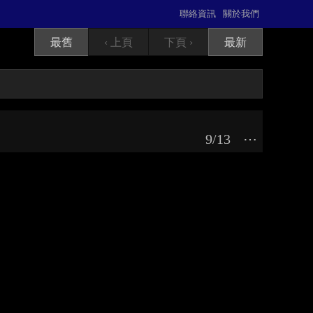
聯絡資訊
關於我們
最舊
‹ 上頁
下頁 ›
最新
9/13
⋯