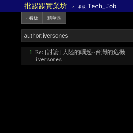
批踢踢實業坊
›
Tech_Job
看板
‹ 看板
精華區
1
Re: [討論] 大陸的崛起~台灣的危機
iversones