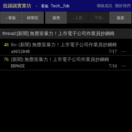
批踢踢實業坊
›
Tech_Job
聯絡資訊
關於我們
看板
‹ 看板
精華區
最舊
‹ 上頁
下頁 ›
最新
48
Re: [新聞] 無塵室暴力！上市電子公司作業員抄鋼椅
a9652048
7/17
⋯
76
[新聞] 無塵室暴力！上市電子公司作業員抄鋼椅
BBMADE
7/16
⋯