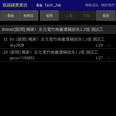
批踢踢實業坊
›
Tech_Job
聯絡資訊
關於我們
看板
‹ 看板
精華區
最舊
‹ 上頁
下頁 ›
最新
11
Re: [新聞] 獨家》京元電竹南廠遭竊損失1.2億 測試工
sky2030
1/29
⋯
23
[新聞] 獨家》京元電竹南廠遭竊損失1.2億 測試工
qazxc1156892
1/27
⋯