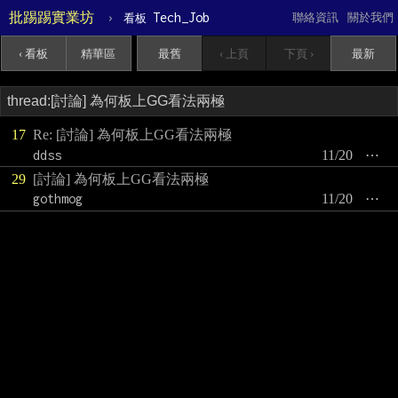
批踢踢實業坊
›
Tech_Job
聯絡資訊
關於我們
看板
‹ 看板
精華區
最舊
‹ 上頁
下頁 ›
最新
17
Re: [討論] 為何板上GG看法兩極
ddss
11/20
⋯
29
[討論] 為何板上GG看法兩極
gothmog
11/20
⋯