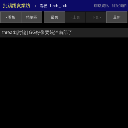
批踢踢實業坊
›
Tech_Job
聯絡資訊
關於我們
看板
‹ 看板
精華區
最舊
‹ 上頁
下頁 ›
最新