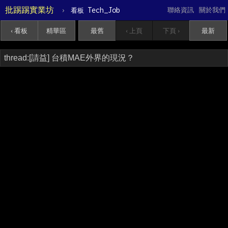
批踢踢實業坊
›
Tech_Job
聯絡資訊
關於我們
看板
‹ 看板
精華區
最舊
‹ 上頁
下頁 ›
最新